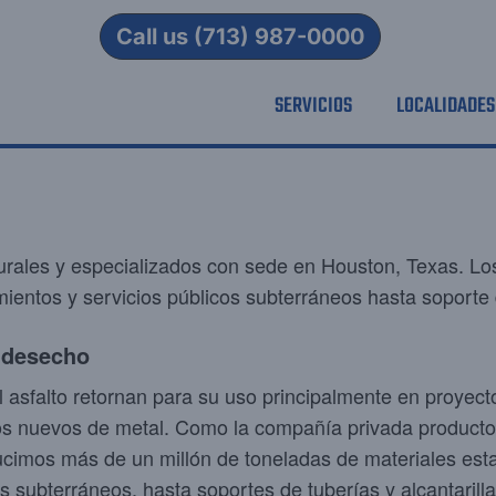
Call us (713) 987-0000
SERVICIOS
LOCALIDADES
ales y especializados con sede en Houston, Texas. Los 
entos y servicios públicos subterráneos hasta soporte de
 desecho
l asfalto retornan para su uso principalmente en proyect
tos nuevos de metal. Como la compañía privada product
ducimos más de un millón de toneladas de materiales es
 subterráneos, hasta soportes de tuberías y alcantarilla